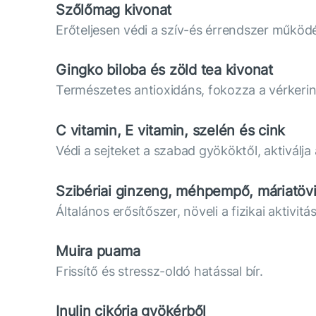
Szőlőmag kivonat
Erőteljesen védi a szív-és érrendszer működés
Gingko biloba és zöld tea kivonat
Természetes antioxidáns, fokozza a vérkering
C vitamin, E vitamin, szelén és cink
Védi a sejteket a szabad gyököktől, aktivál
Szibériai ginzeng, méhpempő, máriatövi
Általános erősítőszer, növeli a fizikai aktivit
Muira puama
Frissítő és stressz-oldó hatással bír.
Inulin cikória gyökérből