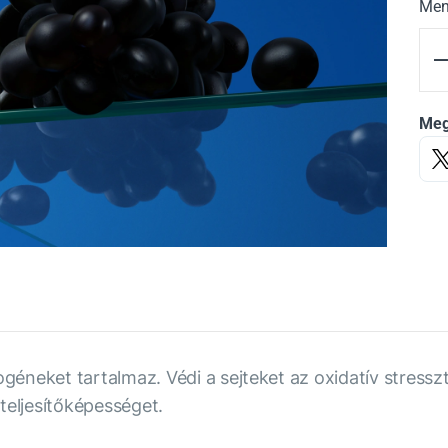
Men
Meg
neket tartalmaz. Védi a sejteket az oxidatív stresszt
a teljesítőképességet.