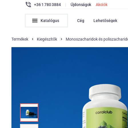
+36 1 780 3884
|
Újdonságok
Akciók
Katalógus
Cég
Lehetőségek
Termékek
Kiegészítők
Monoszacharidok és poliszacharid