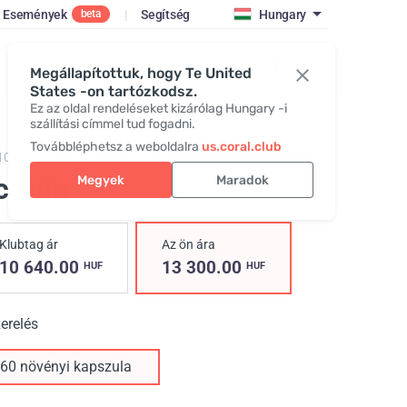
Események
|
Segítség
Hungary
beta
Belépés
Megállapítottuk, hogy Te United
States -on tartózkodsz.
Ez az oldal rendeléseket kizárólag Hungary -i
szállítási címmel tud fogadni.
Továbbléphetsz a weboldalra
us.coral.club
109,
ActiVin
ctiVin
Megyek
Maradok
Klubtag ár
Az ön ára
10 640.00
13 300.00
HUF
HUF
erelés
60 növényi kapszula