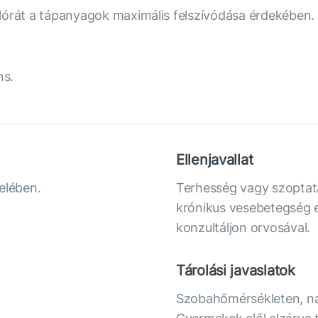
roflórát a tápanyagok maximális felszívódása érdekében.
ns.
Ellenjavallat
elében.
Terhesség vagy szoptatá
krónikus vesebetegség 
konzultáljon orvosával.
Tárolási javaslatok
Szobahőmérsékleten, nap