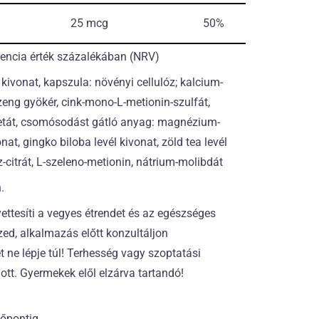
25 mcg
50%
erencia érték százalékában (NRV)
 kivonat, kapszula: növényi cellulóz; kalcium-
zeng gyökér, cink-mono-L-metionin-szulfát,
acetát, csomósodást gátló anyag: magnézium-
nat, gingko biloba levél kivonat, zöld tea levél
-citrát, L-szeleno-metionin, nátrium-molibdát
.
ettesíti a vegyes étrendet és az egészséges
ed, alkalmazás előtt konzultáljon
 ne lépje túl! Terhesség vagy szoptatási
ott. Gyermekek elől elzárva tartandó!
dőpontig.