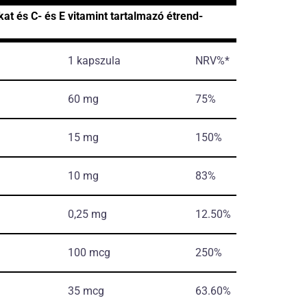
at és C- és E vitamint tartalmazó étrend-
1 kapszula
NRV%*
60 mg
75%
15 mg
150%
10 mg
83%
0,25 mg
12.50%
100 mcg
250%
35 mcg
63.60%