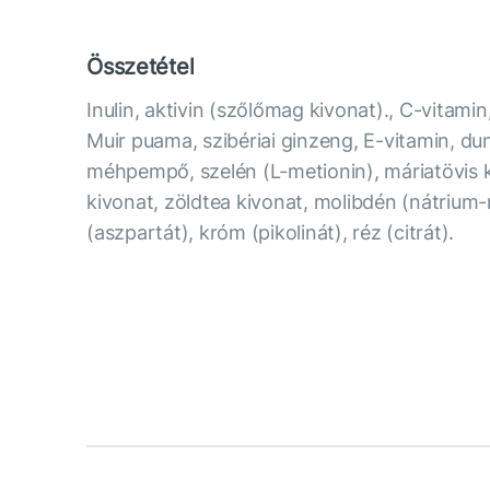
Összetétel
Inulin, aktivin (szőlőmag kivonat)., C-vitamin
Muir puama, szibériai ginzeng, E-vitamin, duna
méhpempő, szelén (L-metionin), máriatövis k
kivonat, zöldtea kivonat, molibdén (nátrium
(aszpartát), króm (pikolinát), réz (citrát).