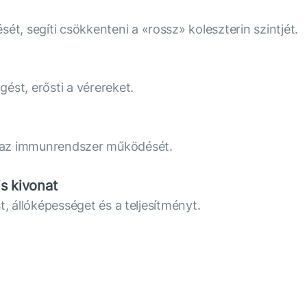
ét, segíti csökkenteni a «rossz» koleszterin szintjét.
ést, erősti a vérereket.
ja az immunrendszer működését.
s kivonat
ást, állóképességet és a teljesítményt.