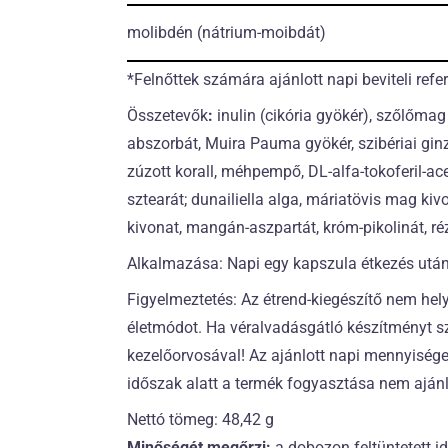
molibdén
(nátrium-moibdát)
*Felnőttek számára ajánlott napi beviteli ref
Összetevők
:
inulin (cikória gyökér), szőlőmag
abszorbát, Muira Pauma gyökér, szibériai gin
zúzott korall, méhpempő, DL-alfa-tokoferil-
sztearát; dunailiella alga, máriatövis mag kivo
kivonat, mangán-aszpartát, króm-pikolinát, réz
Alkalmazása: Napi egy kapszula étkezés után
Figyelmeztetés: Az étrend-kiegészítő nem hely
életmódot. Ha véralvadásgátló készítményt sz
kezelőorvosával! Az ajánlott napi mennyiséget
időszak alatt a termék fogyasztása nem ajánl
Nettó tömeg: 48,42 g
Minőségét megőrzi:
a dobozon feltüntetett i