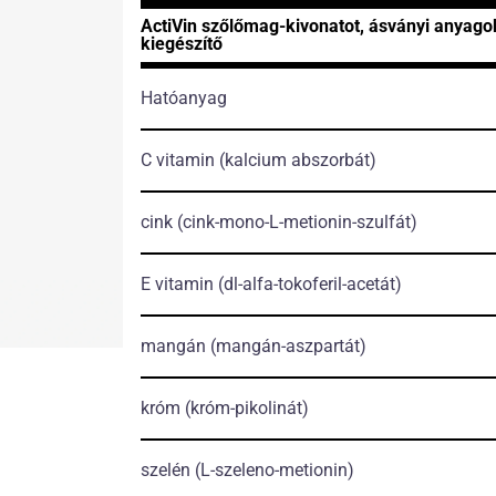
ActiVin szőlőmag-kivonatot, ásványi anyagok
kiegészítő
Hatóanyag
C vitamin
(kalcium abszorbát)
cink
(cink-mono-L-metionin-szulfát)
E vitamin
(dl-alfa-tokoferil-acetát)
mangán
(mangán-aszpartát)
króm
(króm-pikolinát)
szelén
(L-szeleno-metionin)