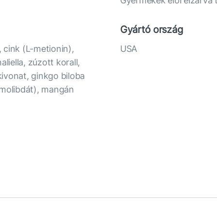
Gyermekek elől elzárva 
Gyártó ország
, cink (L-metionin),
USA
liella, zúzott korall,
ivonat, ginkgo biloba
-molibdát), mangán