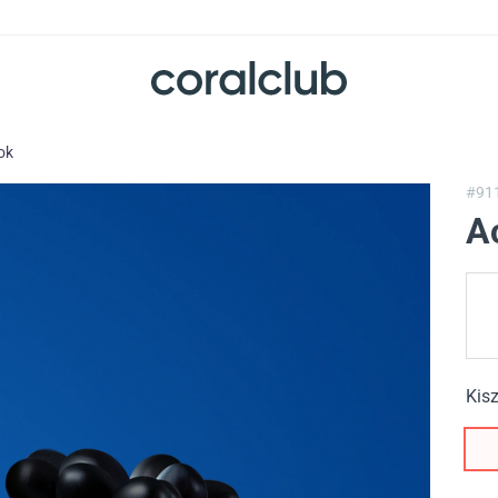
ok
#91
A
Kisz