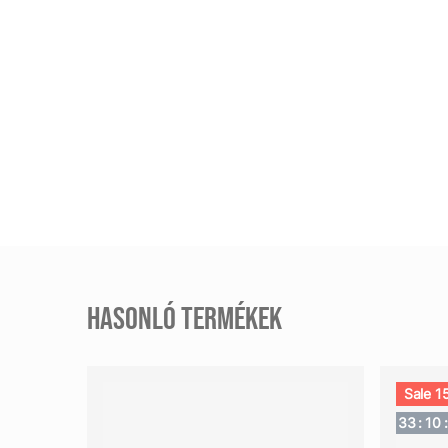
HASONLÓ TERMÉKEK
Sale 1
33
:
10
: