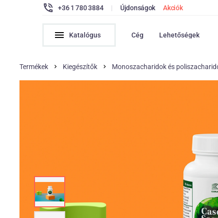
+36 1 780 3884
|
Újdonságok
Akciók
Katalógus
Cég
Lehetőségek
Termékek
Kiegészítők
Monoszacharidok és poliszacharid