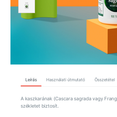
Leírás
Használati útmutató
Összetétel
A kaszkarának (Cascara sagrada vagy Frangul
székletet biztosít.