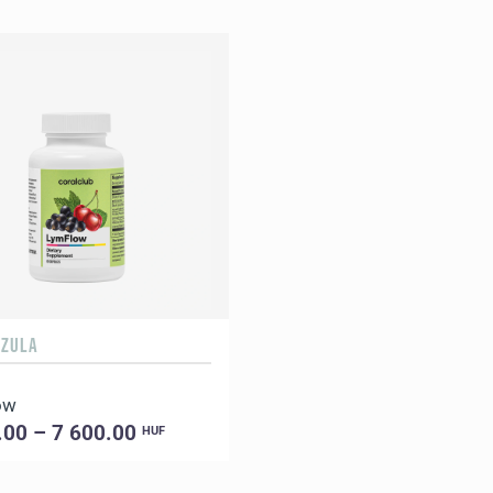
SZULA
ow
.00 – 7 600.00
HUF