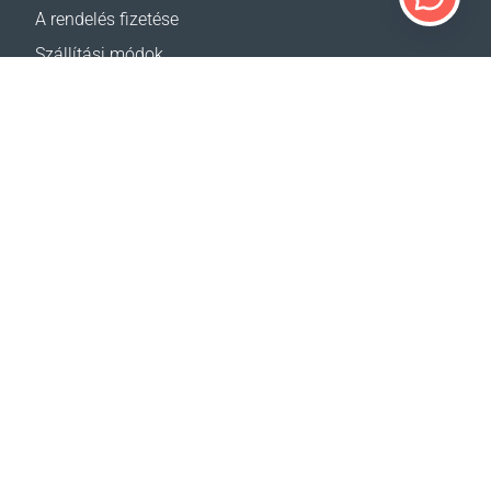
A rendelés fizetése
Szállítási módok
Visszáru
Szállítás - kalkulátor
Oldaltérkép
TÁMOGATÁS
Elérhetőségek
Segítség
Hol lehet vásárolni
WEBHELYEINK
Rendezvények
Hírek