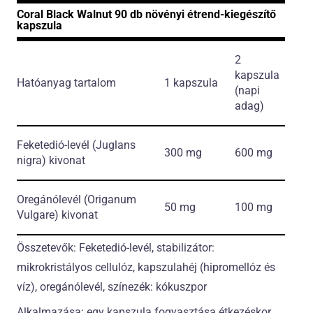
Coral Black Walnut 90 db növényi étrend-kiegészítő
kapszula
2
kapszula
Hatóanyag tartalom
1 kapszula
(napi
adag)
Feketedió-levél
(Juglans
300 mg
600 mg
nigra)
kivonat
Oregánólevél
(Origanum
50 mg
100 mg
Vulgare)
kivonat
Összetevők: Feketedió-levél, stabilizátor:
mikrokristályos cellulóz, kapszulahéj (hipromellóz és
víz), oregánólevél, színezék: kókuszpor
Alkalmazása: egy kapszula fogyasztása étkezéskor