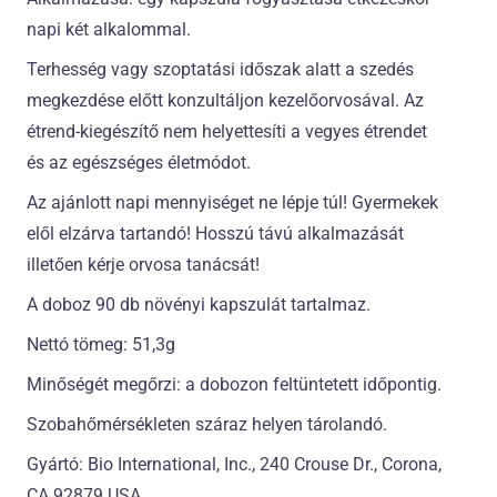
napi két alkalommal.
Terhesség vagy szoptatási időszak alatt a szedés
megkezdése előtt konzultáljon kezelőorvosával. Az
étrend-kiegészítő nem helyettesíti a vegyes étrendet
és az egészséges életmódot.
Az ajánlott napi mennyiséget ne lépje túl! Gyermekek
elől elzárva tartandó! Hosszú távú alkalmazását
illetően kérje orvosa tanácsát!
A doboz 90 db növényi kapszulát tartalmaz.
Nettó tömeg: 51,3g
Minőségét megőrzi: a dobozon feltüntetett időpontig.
Szobahőmérsékleten száraz helyen tárolandó.
Gyártó: Bio International, Inc., 240 Crouse Dr., Corona,
CA 92879 USA.