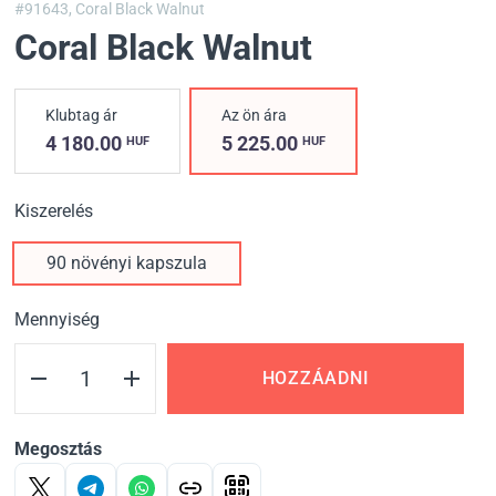
#91643,
Coral Black Walnut
Coral Black Walnut
Klubtag ár
Az ön ára
4 180.00
5 225.00
HUF
HUF
Kiszerelés
90 növényi kapszula
Mennyiség
HOZZÁADNI
Megosztás