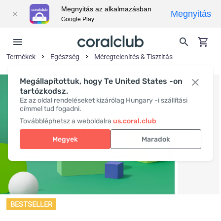
Megnyitás az alkalmazásban
Megnyitás
Google Play
Termékek
Egészség
Méregtelenítés & Tisztítás
Megállapítottuk, hogy Te United States -on
tartózkodsz.
Ez az oldal rendeléseket kizárólag Hungary -i szállítási
címmel tud fogadni.
Továbbléphetsz a weboldalra
us.coral.club
Megyek
Maradok
BESTSELLER