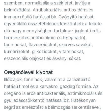
szemben, normalizálja a székletet, javítja a
bélműködést. Antibakteriális, antioxidáns és
immunerősítő hatással bír. Gyógyító hatását
egyedülálló összetételének köszönheti: a fekete
dió nagy mennyiségben tartalmaz juglont (erős
természetes antibiotikum és féreghajtó),
tanninokat, flavonoidokat, szerves savakat,
kumarinokat, glikozidokat, vitaminokat,
esszenciális olajokat és ásványi sókat.
Oregánólevél kivonat
Illóolajok, tanninok, valamint a parazitairtó
hatású timol és a karvakrol gazdag forrása. Az
oregánó is erős antibakteriális, antimikrobiális és
gyulladáscsökkentő hatással bír. Hatékonyan
segíti az emésztést a bélmozgás serkentésével,