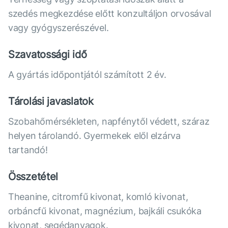
szedés megkezdése előtt konzultáljon orvosával
vagy gyógyszerészével.
Szavatossági idő
A gyártás időpontjától számított 2 év.
Tárolási javaslatok
Szobahőmérsékleten, napfénytől védett, száraz
helyen tárolandó. Gyermekek elől elzárva
tartandó!
Összetétel
Theanine, citromfű kivonat, komló kivonat,
orbáncfű kivonat, magnézium, bajkáli csukóka
kivonat, segédanyagok.