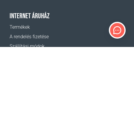
INTERNET ÁRUHÁZ
Termékek
A rendelés fizetése
Szállítási módok
Visszáru
Szállítás - kalkulátor
Oldaltérkép
TÁMOGATÁS
Elérhetőségek
Segítség
Hol lehet vásárolni