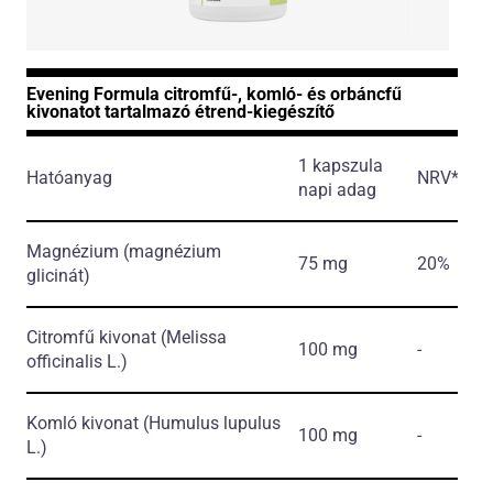
Evening Formula citromfű-, komló- és orbáncfű
kivonatot tartalmazó étrend-kiegészítő
1 kapszula
Hatóanyag
NRV*
napi adag
Magnézium
(magnézium
75 mg
20%
glicinát)
Citromfű kivonat
(Melissa
100 mg
-
officinalis L.)
Komló kivonat
(Humulus lupulus
100 mg
-
L.)