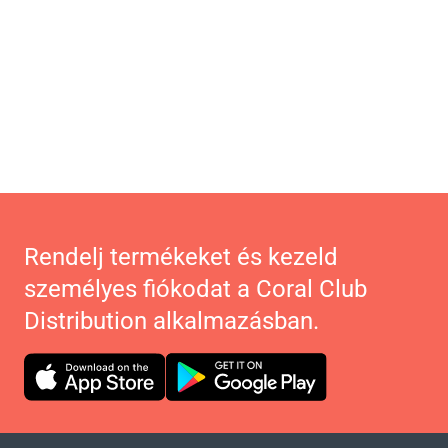
Rendelj termékeket és kezeld
személyes fiókodat a Coral Club
Distribution alkalmazásban.