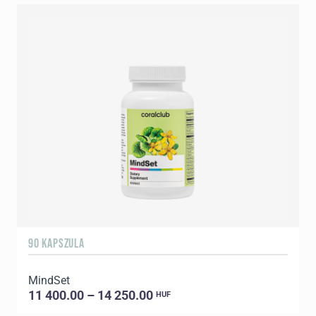
90 KAPSZULA
6
MindSet
G
11 400.00 – 14 250.00
HUF