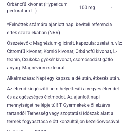
Orbáncfű kivonat
(Hypericum
100 mg
-
perforatum L.)
*Felnőttek számára ajánlott napi beviteli referencia
érték százalékában (NRV)
Összetevők: Magnézium-glicinát, kapszula: zselatin, víz;
Citromfű kivonat, Komló kivonat, Orbáncfű kivonat, L-
teanin, Csukóka gyökér kivonat, csomósodást gátló
anyag: Magnézium-sztearát
Alkalmazása: Napi egy kapszula délután, étkezés után.
Az étrend-kiegészítő nem helyettesíti a vegyes étrendet
és az egészséges életmódot. Az ajánlott napi
mennyiséget ne lépje túl! T Gyermekek elől elzárva
tartandó! Terhesség vagy szoptatási időszak alatt a
termék fogyasztása előtt konzultáljon kezelőorvosával.