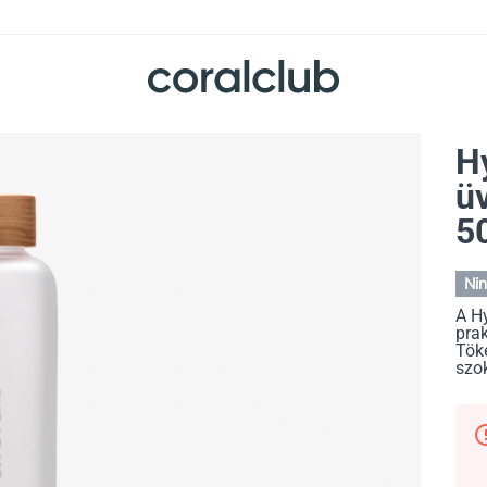
H
ü
5
Nin
A H
prak
Töké
szo