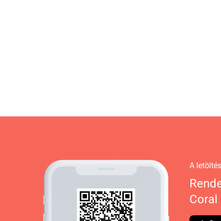
A letölt
Rende
Coral