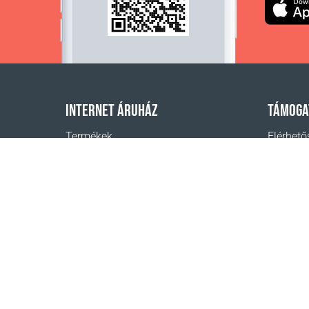
INTERNET ÁRUHÁZ
TÁMOGA
Termékek
Elérhető
A rendelés fizetése
Segítség
Szállítási módok
Hol lehe
Visszáru
Szállítás - kalkulátor
Oldaltérkép