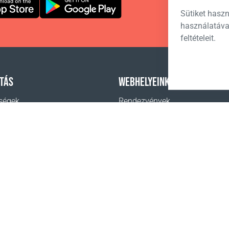
Sütiket haszn
használatáva
feltételeit.
TÁS
WEBHELYEINK
ségek
Rendezvények
Hírek
t vásárolni
Coral Business Academy