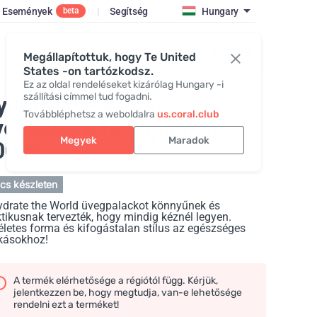
Események
|
Segítség
Hungary
beta
Belépés
Megállapítottuk, hogy Te United
States -on tartózkodsz.
Ez az oldal rendeléseket kizárólag Hungary -i
szállítási címmel tud fogadni.
ydrate the World
Továbbléphetsz a weboldalra
us.coral.club
vegpalack fa kupakkal
,
Megyek
Maradok
00 ml
cs készleten
ydrate the World üvegpalackot könnyűnek és
tikusnak tervezték, hogy mindig kéznél legyen.
letes forma és kifogástalan stílus az egészséges
kásokhoz!
A termék elérhetősége a régiótól függ. Kérjük,
jelentkezzen be, hogy megtudja, van-e lehetősége
rendelni ezt a terméket!