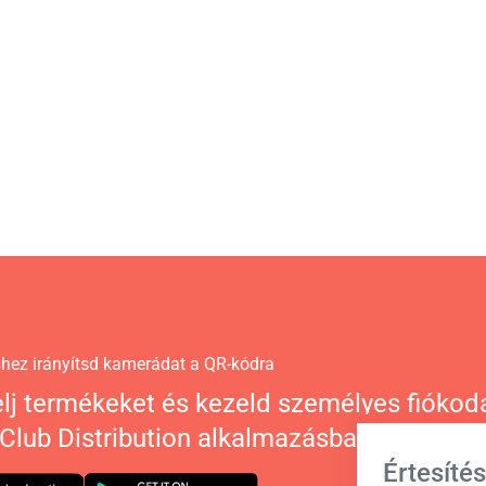
éshez irányítsd kamerádat a QR-kódra
lj termékeket és kezeld személyes fiókod
 Club Distribution alkalmazásban.
Értesítés