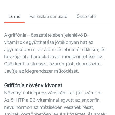
Leírás
Használati útmutató
Összetétel
A griffónia – összetételében jelenlévő B-
vitaminok együtthatása jótékonyan hat az
agyműködésre, az álom- és ébrenlét ciklusra, és
hozzájárul a hangulatzavar megszüntetéséhez.
Csökkenti a stresszt, szorongást, depressziót.
Javítja az idegrendszer működését.
Griffónia növény kivonat
Növényi antidepresszánsként tartják számon.
Az 5-HTP a В6-vitaminnal együtt az endorfin
nevű hormon szintézisében vesznek részt,
aminek köszönhetően javul a közérzet, és amely