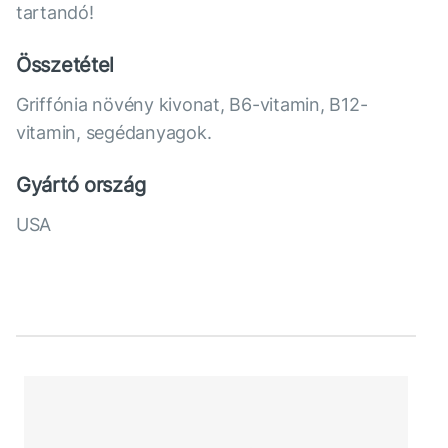
tartandó!
Összetétel
Griffónia növény kivonat, В6-vitamin, В12-
vitamin, segédanyagok.
Gyártó ország
USA