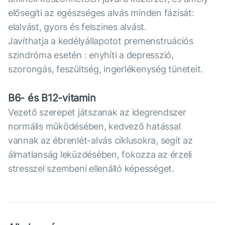
elősegíti az egészséges alvás minden fázisát:
elalvást, gyors és felszines alvást.
Javíthatja a kedélyállapotot premenstruációs
szindróma esetén : enyhíti a depresszió,
szorongás, feszültség, ingerlékenység tüneteit.
В6- és В12-vitamin
Vezető szerepet játszanak az idegrendszer
normális működésében, kedvező hatással
vannak az ébrenlét-alvás ciklusokra, segít az
álmatlanság leküzdésében, fokozza az érzeli
stresszel szembeni ellenálló képességet.