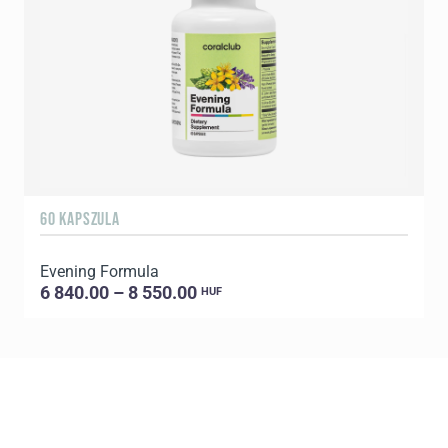
60 KAPSZULA
9
Evening Formula
6 840.00 – 8 550.00
HUF