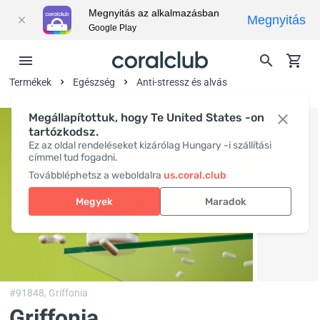
Megnyitás az alkalmazásban
Megnyitás
Google Play
Termékek
Egészség
Anti-stressz és alvás
Megállapítottuk, hogy Te United States -on
tartózkodsz.
Ez az oldal rendeléseket kizárólag Hungary -i szállítási
címmel tud fogadni.
Továbbléphetsz a weboldalra
us.coral.club
Megyek
Maradok
#91848,
Griffonia
Griffonia