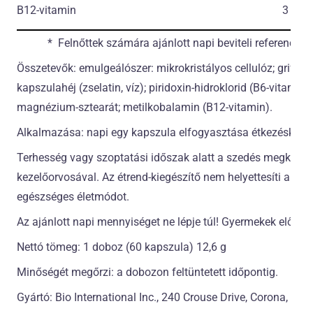
B12-vitamin
3 µg
* Felnőttek számára ajánlott napi beviteli referencia é
Összetevők: emulgeálószer: mikrokristályos cellulóz; griffó
kapszulahéj (zselatin, víz); piridoxin-hidroklorid (B
6
-vitamin);
magnézium-sztearát; metilkobalamin (B
12
-vitamin).
Alkalmazása: napi egy kapszula elfogyasztása étkezéskor.
Terhesség vagy szoptatási időszak alatt a szedés megkezdés
kezelőorvosával. Az étrend-kiegészítő nem helyettesíti a veg
egészséges életmódot.
Az ajánlott napi mennyiséget ne lépje túl! Gyermekek elől el
Nettó tömeg: 1 doboz (60 kapszula) 12,6 g
Minőségét megőrzi: a dobozon feltüntetett időpontig.
Gyártó: Bio International Inc., 240 Crouse Drive, Corona, Cal