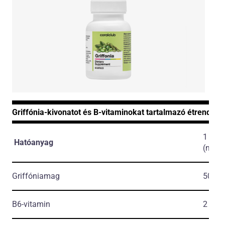
Griffónia-kivonatot és B-vitaminokat tartalmazó étrend-ki
1 kap
Hatóanyag
(napi
Griffóniamag
50 m
B6-vitamin
2 mg