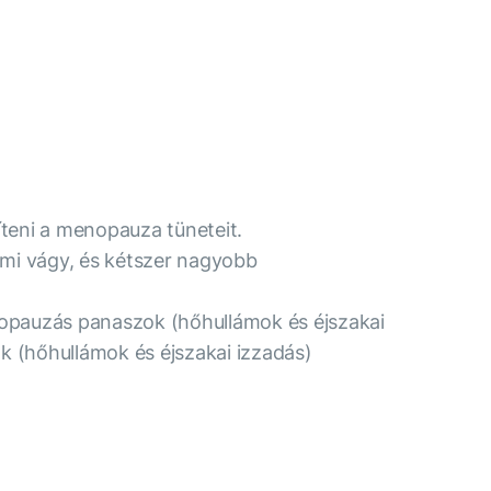
híteni a menopauza tüneteit.
emi vágy, és kétszer nagyobb
opauzás panaszok (hőhullámok és éjszakai
k (hőhullámok és éjszakai izzadás)