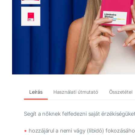
Leírás
Használati útmutató
Összetétel
Segít a nőknek felfedezni saját érzékiségüket
hozzájárul a nemi vágy (libidó) fokozásáho