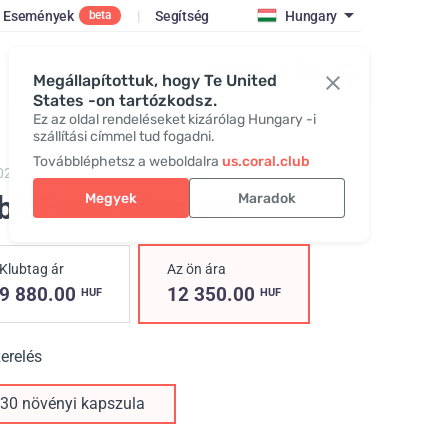
Események
|
Segítség
Hungary
beta
Belépés
Megállapítottuk, hogy Te United
States -on tartózkodsz.
Ez az oldal rendeléseket kizárólag Hungary -i
szállítási címmel tud fogadni.
Továbbléphetsz a weboldalra
us.coral.club
02,
Libidextra Women
ibidExtra Women
Megyek
Maradok
Klubtag ár
Az ön ára
9 880.00
12 350.00
HUF
HUF
erelés
30 növényi kapszula