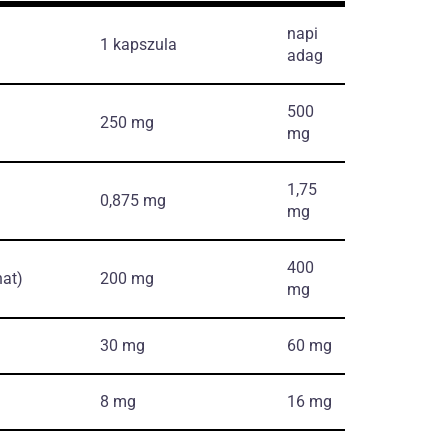
napi
1 kapszula
adag
500
250 mg
mg
1,75
0,875 mg
mg
400
at)
200 mg
mg
30 mg
60 mg
8 mg
16 mg