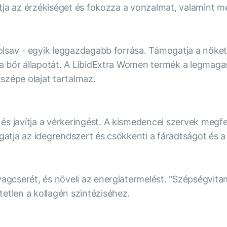
adítja az érzékiséget és fokozza a vonzalmat, valamint 
inolsav - egyik leggazdagabb forrása. Támogatja a nők
ja a bőr állapotát. A LibidExtra Women termék a legma
tszépe olajat tartalmaz.
s javítja a vérkeringést. A kismedencei szervek megfel
ogatja az idegrendszert és csökkenti a fáradtságot és a
agcserét, és növeli az energiatermelést. "Szépségvitami
etlen a kollagén szintéziséhez.