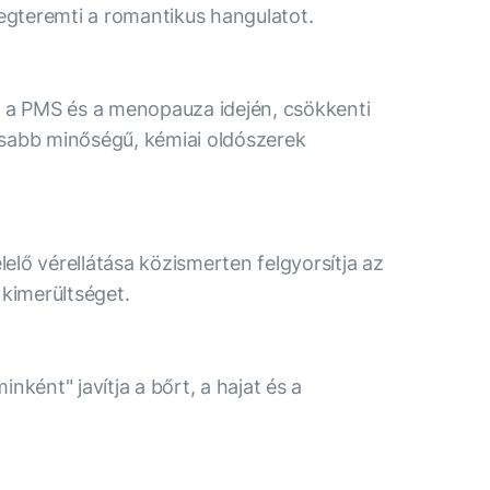
megteremti a romantikus hangulatot.
et a PMS és a menopauza idején, csökkenti
gasabb minőségű, kémiai oldószerek
elő vérellátása közismerten felgyorsítja az
 kimerültséget.
nként" javítja a bőrt, a hajat és a