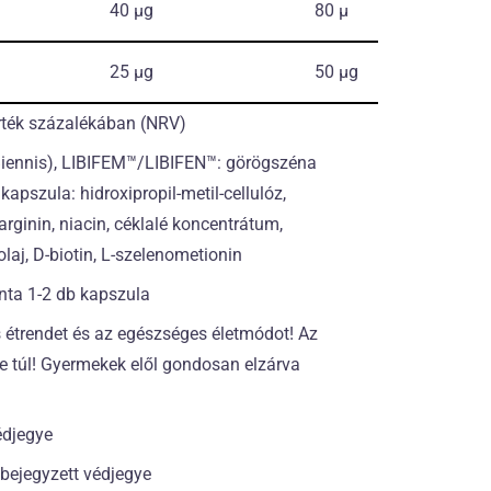
40 µg
80 µ
25 µg
50 µg
érték százalékában (NRV)
Biennis), LIBIFEM™/LIBIFEN™: görögszéna
apszula: hidroxipropil-metil-cellulóz,
arginin, niacin, céklalé koncentrátum,
aj, D-biotin, L-szelenometionin
onta 1-2 db kapszula
s étrendet és az egészséges életmódot! Az
je túl! Gyermekek elől gondosan elzárva
édjegye
bejegyzett védjegye