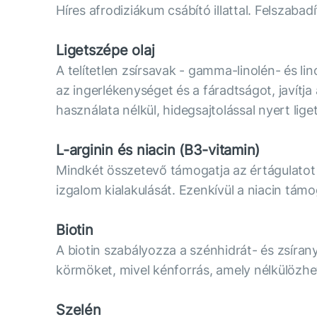
Híres afrodiziákum csábító illattal. Felszab
Ligetszépe olaj
A telítetlen zsírsavak - gamma-linolén- és l
az ingerlékenységet és a fáradtságot, javít
használata nélkül, hidegsajtolással nyert lige
L-arginin és niacin (B3-vitamin)
Mindkét összetevő támogatja az értágulatot é
izgalom kialakulását. Ezenkívül a niacin tám
Biotin
A biotin szabályozza a szénhidrát- és zsírany
körmöket, mivel kénforrás, amely nélkülözhet
Szelén