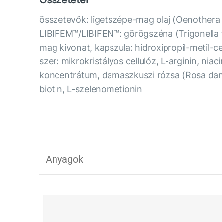
összetevők: ligetszépe-mag olaj (Oenothera 
LIBIFEM™/LIBIFEN™: görögszéna (Trigonella
mag kivonat, kapszula: hidroxipropil-metil-c
szer: mikrokristályos cellulóz, L-arginin, niaci
koncentrátum, damaszkuszi rózsa (Rosa dama
biotin, L-szelenometionin
Anyagok
Libidextra Women