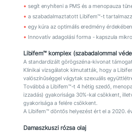
segít enyhíteni a PMS és a menopauza tüne
a szabadalmaztatott Libifem™-t tartalmazz
egy kúra az optimális eredmény érdekében
Innovatív adagolási forma - kapszula mikro
Libifem™ komplex (szabadalommal védet
A standardizált görögszéna-kivonat támogatja 
Klinikai vizsgálatok kimutatták, hogy a Lib
valószínűséggel vágytak szexuális együttlétr
Továbbá a Libifem™-t 4 hétig szedő, menop
izzadás) gyakorisága 30%-kal csökkent, ille
gyakorisága a felére csökkent.
A Libifem™ döntős helyezést ért el a 2020. 
Damaszkuszi rózsa olaj