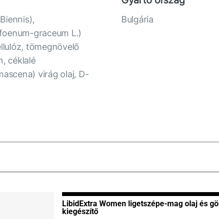
Biennis),
Bulgária
 foenum-graceum L.)
ellulóz, tömegnövelő
n, céklalé
scena) virág olaj, D-
LibidExtra Women ligetszépe-mag olaj és gö
kiegészítő