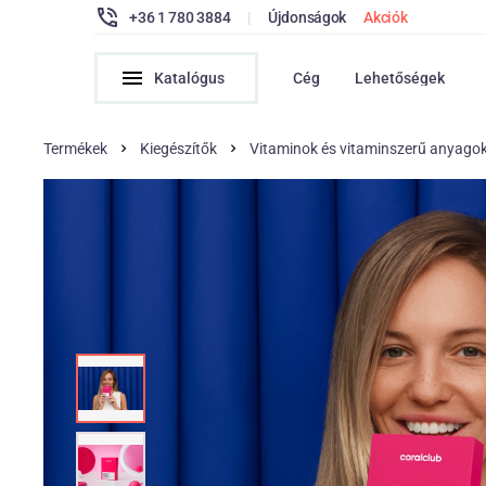
+36 1 780 3884
|
Újdonságok
Akciók
Katalógus
Cég
Lehetőségek
Termékek
Kiegészítők
Vitaminok és vitaminszerű anyago