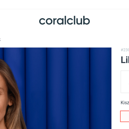
k
#23
L
Kisz