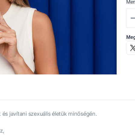
Men
Meg
 és javítani szexuális életük minőségén.
z,