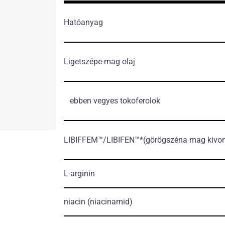
Hatóanyag
Ligetszépe-mag olaj
ebben vegyes tokoferolok
LIBIFFEM™/LIBIFEN™*
(görögszéna mag kivon
L-arginin
niacin
(niacinamid)