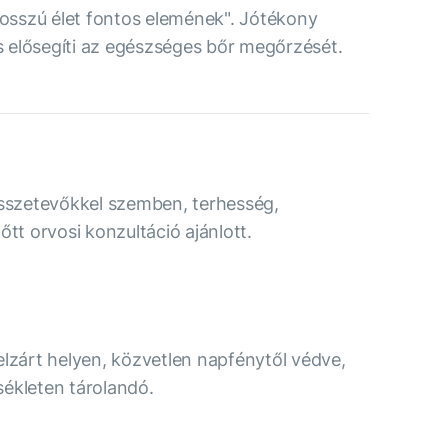
hosszú élet fontos elemének". Jótékony
és elősegíti az egészséges bőr megőrzését.
összetevőkkel szemben, terhesség,
őtt orvosi konzultáció ajánlott.
elzárt helyen, közvetlen napfénytől védve,
ékleten tárolandó.