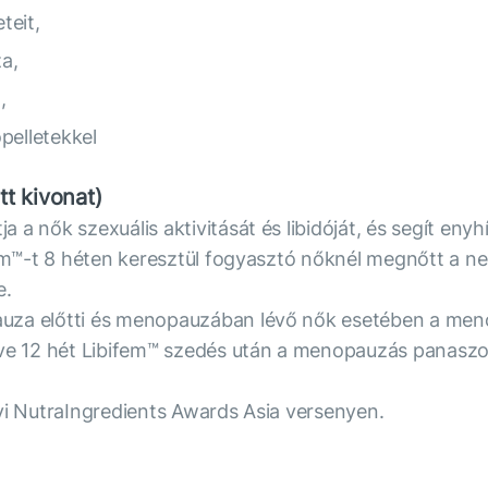
teit,
a,
,
pelletekkel
t kivonat)
a nők szexuális aktivitását és libidóját, és segít eny
ifem™-t 8 héten keresztül fogyasztó nőknél megnőtt a n
e.
auza előtti és menopauzában lévő nők esetében a men
tve 12 hét Libifem™ szedés után a menopauzás panaszo
évi NutraIngredients Awards Asia versenyen.