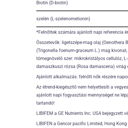
Biotin
(D-biotin)
szelén
(L-szelenometionin)
*Felnőttek számára ajánlott napi referencia 
Összetevők: ligetszépe-mag olaj (Oenothera 
(Trigonella foenum-graceum L.) mag kivonat, k
tömegnövelő szer: mikrokristályos cellulóz, L-
damaszkuszi rózsa (Rosa damascena) virág ol
Ajánlott alkalmazás: felnőtt nők részére nap
Az étrend-kiegészítő nem helyettesíti a vegye
ajánlott napi fogyasztási mennyiséget ne lép
tartandó!
LIBIFEM a GE Nutrients Inc. USA bejegyzett v
LIBIFEN a Gencor pacific Limited, Hong Kong 