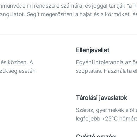
immunvédelmi rendszere számára, és joggal tartják "a 
 hangulatot. Segít megerősíteni a hajat és a körmöket, 
Ellenjavallat
zés közben. A
Egyéni intolerancia az 
szükség esetén
szoptatás. Használata el
Tárolási javaslatok
Száraz, gyermekek elől 
legfeljebb +25°C hőmérs
Gyártó ország