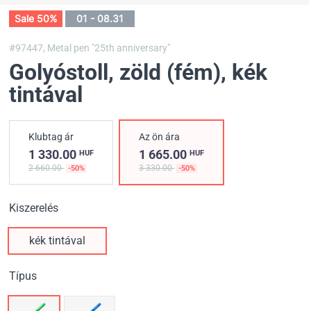
Sale 50%
01 - 08.31
#97447,
Metal pen "25th anniversary"
Golyóstoll, zöld (fém)
, kék
tintával
Klubtag ár
Az ön ára
1 330.00
1 665.00
HUF
HUF
2 660.00
3 330.00
-50%
-50%
Kiszerelés
kék tintával
Típus