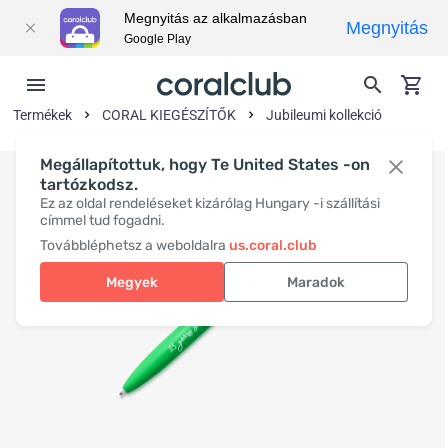
Megnyitás az alkalmazásban
Megnyitás
Google Play
Termékek
CORAL KIEGÉSZÍTŐK
Jubileumi kollekció
Megállapítottuk, hogy Te United States -on
tartózkodsz.
Ez az oldal rendeléseket kizárólag Hungary -i szállítási
címmel tud fogadni.
Továbbléphetsz a weboldalra
us.coral.club
Megyek
Maradok