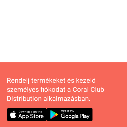
Rendelj termékeket és kezeld
személyes fiókodat a Coral Club
Distribution alkalmazásban.