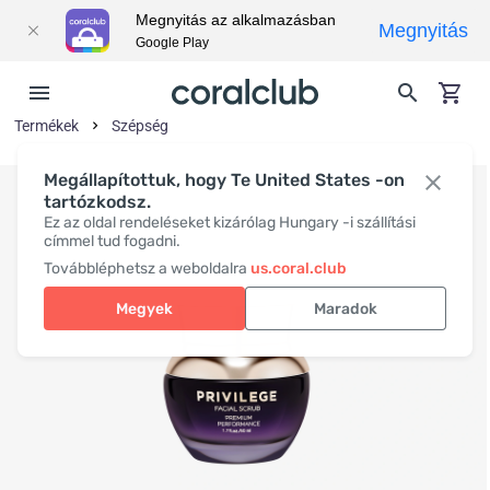
Megnyitás az alkalmazásban
Megnyitás
Google Play
Termékek
Szépség
Megállapítottuk, hogy Te United States -on
tartózkodsz.
Ez az oldal rendeléseket kizárólag Hungary -i szállítási
címmel tud fogadni.
Továbbléphetsz a weboldalra
us.coral.club
Megyek
Maradok