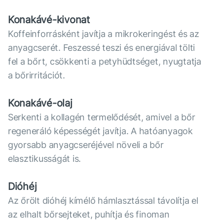
Konakávé-kivonat
Koffeinforrásként javítja a mikrokeringést és az
anyagcserét. Feszessé teszi és energiával tölti
fel a bőrt, csökkenti a petyhüdtséget, nyugtatja
a bőrirritációt.
Konakávé-olaj
Serkenti a kollagén termelődését, amivel a bőr
regeneráló képességét javítja. A hatóanyagok
gyorsabb anyagcseréjével növeli a bőr
elasztikusságát is.
Dióhéj
Az őrölt dióhéj kímélő hámlasztással távolítja el
az elhalt bőrsejteket, puhítja és finoman