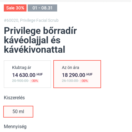
Sale 30%
01 - 08.31
#60020,
Privilege Facial Scrub
Privilege bőrradír
kávéolajjal és
kávékivonattal
Klubtag ár
Az ön ára
14 630.00
18 290.00
HUF
HUF
20 900.00
26 130.00
-30%
-30%
Kiszerelés
50 ml
Mennyiség