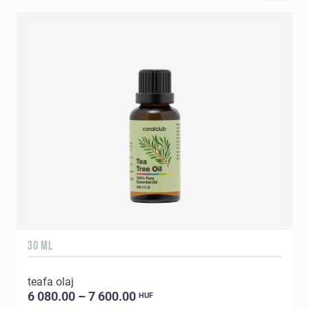
30 ML
5
teafa olaj
E
6 080.00 – 7 600.00
HUF