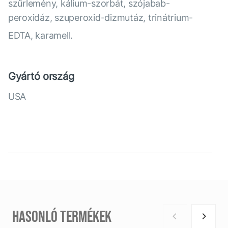
szűrlemény, kálium-szorbát, szójabab-
peroxidáz, szuperoxid-dizmutáz, trinátrium-
EDTA, karamell.
Gyártó ország
USA
HASONLÓ TERMÉKEK