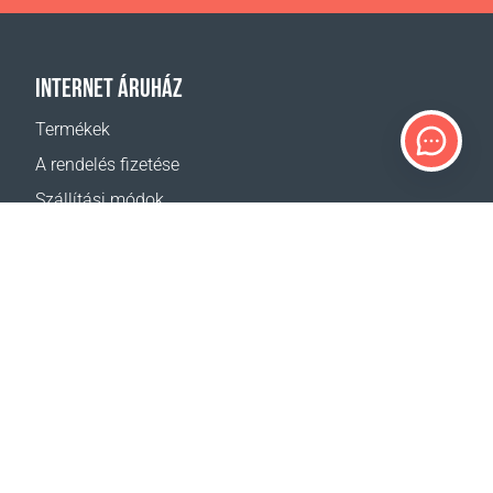
INTERNET ÁRUHÁZ
Termékek
A rendelés fizetése
Szállítási módok
Visszáru
Szállítás - kalkulátor
Oldaltérkép
TÁMOGATÁS
Elérhetőségek
Segítség
Hol lehet vásárolni