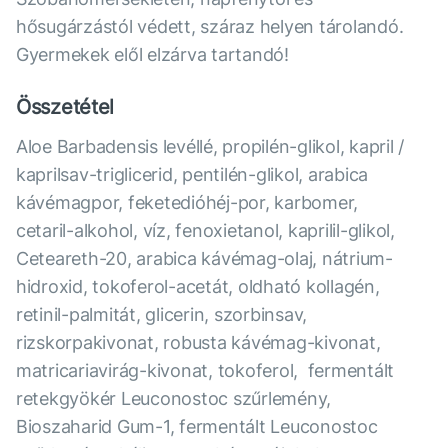
hősugárzástól védett, száraz helyen tárolandó.
Gyermekek elől elzárva tartandó!
Összetétel
Aloe Barbadensis levéllé, propilén-glikol, kapril /
kaprilsav-triglicerid, pentilén-glikol, arabica
kávémagpor, feketedióhéj-por, karbomer,
cetaril-alkohol, víz, fenoxietanol, kaprilil-glikol,
Ceteareth-20, arabica kávémag-olaj, nátrium-
hidroxid, tokoferol-acetát, oldható kollagén,
retinil-palmitát, glicerin, szorbinsav,
rizskorpakivonat, robusta kávémag-kivonat,
matricariavirág-kivonat, tokoferol, fermentált
retekgyökér Leuconostoc szűrlemény,
Bioszaharid Gum-1, fermentált Leuconostoc