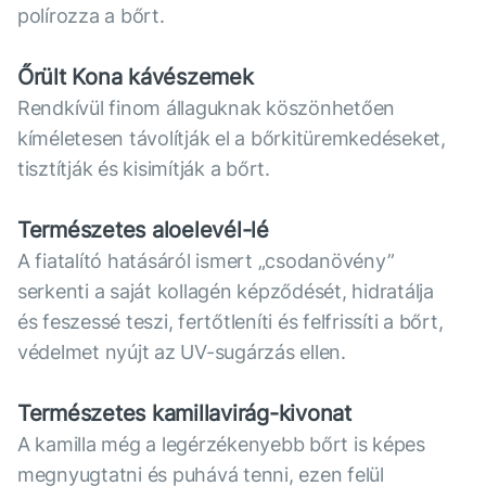
polírozza a bőrt.
Őrült Kona kávészemek
Rendkívül finom állaguknak köszönhetően
kíméletesen távolítják el a bőrkitüremkedéseket,
tisztítják és kisimítják a bőrt.
Természetes aloelevél-lé
A fiatalító hatásáról ismert „csodanövény”
serkenti a saját kollagén képződését, hidratálja
és feszessé teszi, fertőtleníti és felfrissíti a bőrt,
védelmet nyújt az UV-sugárzás ellen.
Természetes kamillavirág-kivonat
A kamilla még a legérzékenyebb bőrt is képes
megnyugtatni és puhává tenni, ezen felül