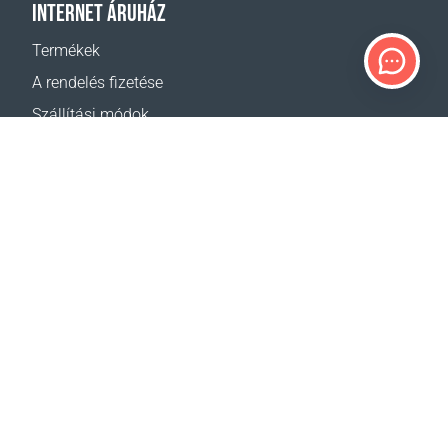
INTERNET ÁRUHÁZ
Termékek
A rendelés fizetése
Szállítási módok
Visszáru
Szállítás - kalkulátor
Oldaltérkép
TÁMOGATÁS
Elérhetőségek
Segítség
Hol lehet vásárolni
WEBHELYEINK