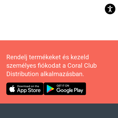
Rendelj termékeket és kezeld
személyes fiókodat a Coral Club
Distribution alkalmazásban.