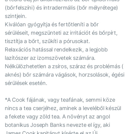
(bőrfelszíni) és intradermális (bőr mélyrétege)
szintjein.
Kiválóan gyógyítja és fertőtleníti a bőr
sérüléseit, megszünteti az irritációt és bőrpírt,
tisztítja a bőrt, szűkíti a pórusokat.
Relaxációs hatással rendelkezik, a legjobb
lazítószer az izomszövetek számára.
Nélkülözhetetlen a zsíros, száraz és problémás (
aknés) bőr számára vágások, horzsolások, égési
sérülések esetén.
*A Cook fájának, vagy teafának, semmi köze
nincs a tea cserjéhez, aminek a leveléből készül
a fekete vagy zöld tea. A növényt az angol
botanikus Joseph Banks nevezte el így, aki
James Cook kapitányt kísérte el az Új