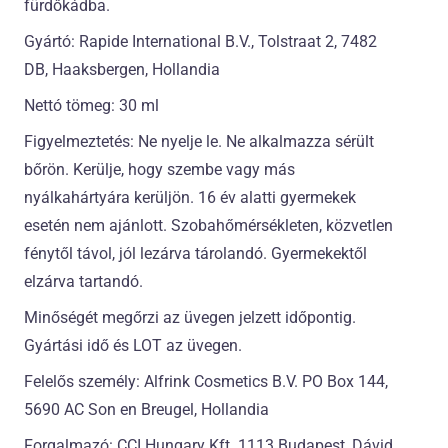
fürdőkádba.
Gyártó: Rapide International B.V., Tolstraat 2, 7482
DB, Haaksbergen, Hollandia
Nettó tömeg: 30 ml
Figyelmeztetés: Ne nyelje le. Ne alkalmazza sérült
bőrön. Kerülje, hogy szembe vagy más
nyálkahártyára kerüljön. 16 év alatti gyermekek
esetén nem ajánlott. Szobahőmérsékleten, közvetlen
fénytől távol, jól lezárva tárolandó. Gyermekektől
elzárva tartandó.
Minőségét megőrzi az üvegen jelzett időpontig.
Gyártási idő és LOT az üvegen.
Felelős személy: Alfrink Cosmetics B.V. PO Box 144,
5690 AC Son en Breugel, Hollandia
Forgalmazó: CCI Hungary Kft. 1113 Budapest, Dávid