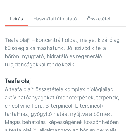
Leírás
Használati útmutató
Összetétel
Teafa olaj* – koncentrált oldat, melyet kizárólag
külsőleg alkalmazhatunk. Jól szívódik fel a
bőrön, nyugtató, hidratáló és regeneráló
tulajdonságokkal rendelkezik.
Teafa olaj
A teafa olaj* összetétele komplex biológiailag
aktív hatóanyagokat (monoterpének, terpének,
cineol viridiflora, B-terpineol, L-terpineol)
tartalmaz, gyógyító hatást nyújtva a bőrnek.
Magas behatolási képességének köszönhetően
a teafa olaj jól alkalmazható az bőr epidermális