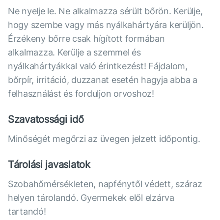
Ne nyelje le. Ne alkalmazza sérült bőrön. Kerülje,
hogy szembe vagy más nyálkahártyára kerüljön.
Érzékeny bőrre csak hígított formában
alkalmazza. Kerülje a szemmel és
nyálkahártyákkal való érintkezést! Fájdalom,
bőrpír, irritáció, duzzanat esetén hagyja abba a
felhasználást és forduljon orvoshoz!
Szavatossági idő
Minőségét megőrzi az üvegen jelzett időpontig.
Tárolási javaslatok
Szobahőmérsékleten, napfénytől védett, száraz
helyen tárolandó. Gyermekek elől elzárva
tartandó!