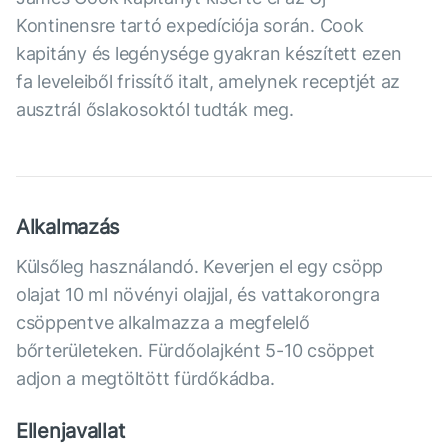
Kontinensre tartó expedíciója során. Cook
kapitány és legénysége gyakran készített ezen
fa leveleiből frissítő italt, amelynek receptjét az
ausztrál őslakosoktól tudták meg.
Alkalmazás
Külsőleg használandó. Keverjen el egy csöpp
olajat 10 ml növényi olajjal, és vattakorongra
csöppentve alkalmazza a megfelelő
bőrterületeken. Fürdőolajként 5-10 csöppet
adjon a megtöltött fürdőkádba.
Ellenjavallat