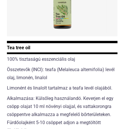
Tea tree oil
100% tisztaságú esszenciális olaj
Összetevők (INCI): teafa (Melaleuca alternifolia) levél
olaj, limonén, linalol
Limonént és linalolt tartalmaz a teafa levél olajából.
Alkalmazása: Külsőleg használandó. Keverjen el egy
csöpp olajat 10 ml növényi olajjal, és vattakorongra
csöppentve alkalmazza a megfelelő bőrterületeken.
Fürdőolajként 5-10 csöppet adjon a megtöltött