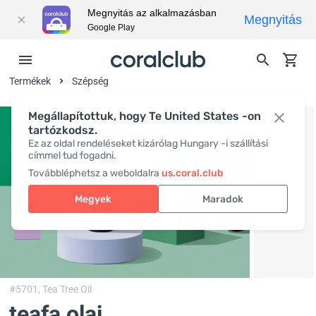
Megnyitás az alkalmazásban
Megnyitás
Google Play
Termékek
Szépség
Megállapítottuk, hogy Te United States -on
tartózkodsz.
Ez az oldal rendeléseket kizárólag Hungary -i szállítási
címmel tud fogadni.
Továbbléphetsz a weboldalra
us.coral.club
Megyek
Maradok
#5701,
Tea Tree Oil
teafa olaj