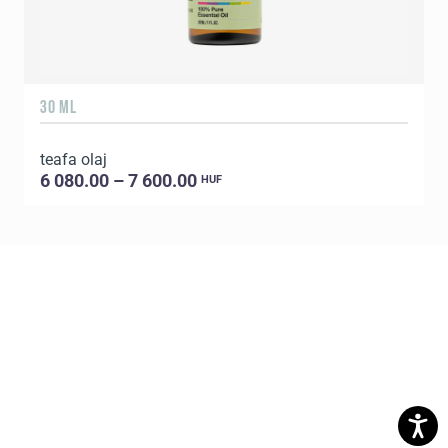
30 ML
5
teafa olaj
E
6 080.00 – 7 600.00
HUF