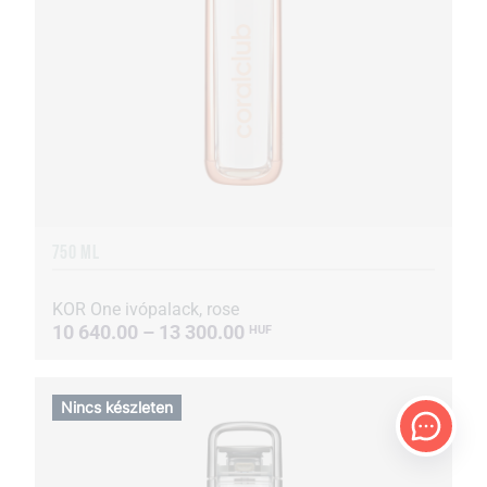
750 ML
KOR One ivópalack, rose
10 640.00 – 13 300.00
HUF
Nincs készleten