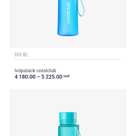
600 ML
Ivópalack coralclub
4 180.00 – 5 225.00
HUF