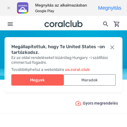
Megnyitás az alkalmazásban
Megnyitás
Google Play
Megállapítottuk, hogy Te United States -on
KULACSOK & TERMOSZOK
tartózkodsz.
Ez az oldal rendeléseket kizárólag Hungary -i szállítási
címmel tud fogadni.
Továbbléphetsz a weboldalra
us.coral.club
Megyek
Maradok
Termékek
CORAL KIEGÉSZÍTŐK
Kulacsok & Termoszok
Gyors megrendelés