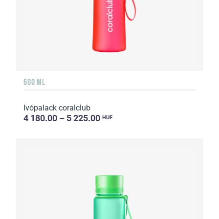
600 ML
Ivópalack coralclub
4 180.00 – 5 225.00
HUF