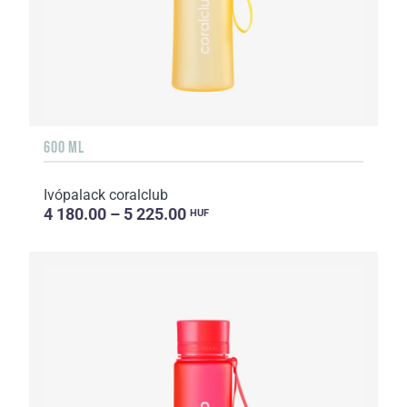
600 ML
Ivópalack coralclub
4 180.00 – 5 225.00
HUF