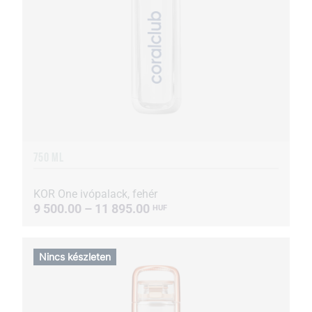
750 ML
KOR One ivópalack, fehér
9 500.00 – 11 895.00
HUF
Nincs készleten