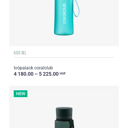
600 ML
Ivópalack coralclub
4 180.00 – 5 225.00
HUF
NEW