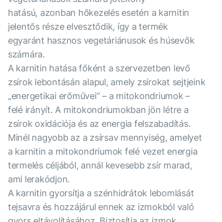
hatású, azonban hőkezelés esetén a karnitin
jelentős része elvesztődik, így a termék
egyaránt hasznos vegetáriánusok és húsevők
számára.
A karnitin hatása főként a szervezetben levő
zsírok lebontásán alapul, amely zsírokat sejtjeink
„energetikai erőművei” – a mitokondriumok –
felé irányít. A mitokondriumokban jön létre a
zsírok oxidációja és az energia felszabadítás.
Minél nagyobb az a zsírsav mennyiség, amelyet
a karnitin a mitokondriumok felé vezet energia
termelés céljából, annál kevesebb zsír marad,
ami lerakódjon.
A karnitin gyorsítja a szénhidrátok lebomlását
tejsavra és hozzájárul ennek az izmokból való
gyors eltávolításához. Biztosítja az izmok