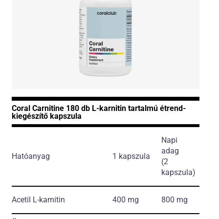
Coral Carnitine 180 db L-karnitin tartalmú étrend-
kiegészítő kapszula
Napi
adag
Hatóanyag
1 kapszula
(2
kapszula)
Acetil L-karnitin
400 mg
800 mg