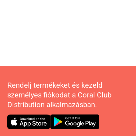
Rendelj termékeket és kezeld
személyes fiókodat a Coral Club
Distribution alkalmazásban.