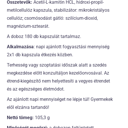
Összetevők:
Acetil-L-karnitin HCL, hidroxi-propil-
metilcellulóz kapszula, stabilizátor: mikrokristályos
cellulóz; csomósodást gátló: szilícium-dioxid,
magnézium-sztearát.
A doboz 180 db kapszulát tartalmaz.
Alkalmazása
: napi ajánlott fogyasztási mennyiség
2x1 db kapszula étkezés közben.
Terhesség vagy szoptatási időszak alatt a szedés
megkezdése előtt konzultáljon kezelőorvosával. Az
étrend-kiegészítő nem helyettesíti a vegyes étrendet
és az egészséges életmódot.
Az ajánlott napi mennyiséget ne lépje túl! Gyermekek
elől elzárva tartandó!
Nettó tömeg:
105,3 g
Minőségét megőrzi:
a dobozon feltüntetett