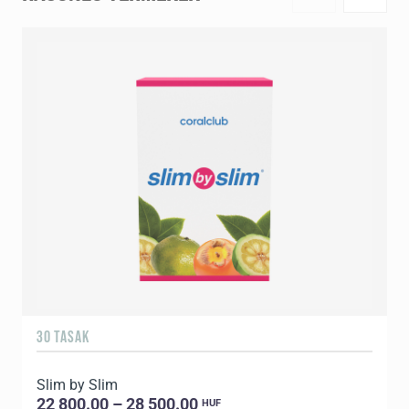
30 TASAK
6
Slim by Slim
22 800.00 – 28 500.00
HUF