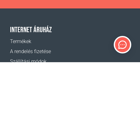
INTERNET ÁRUHÁZ
Termékek
A rendelés fizetése
Szállítási módok
Visszáru
Szállítás - kalkulátor
Oldaltérkép
TÁMOGATÁS
Elérhetőségek
Segítség