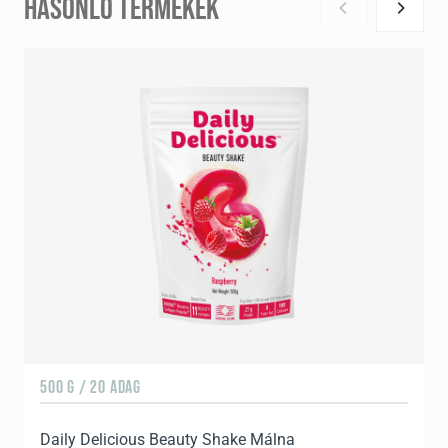
HASONLÓ TERMÉKEK
500 G / 20 ADAG
5
Daily Delicious Beauty Shake Málna
D