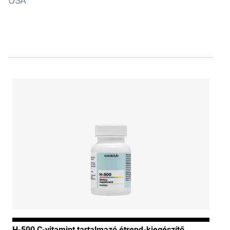
USA
H-500 C-vitamint tartalmazó étrend-kiegészítő