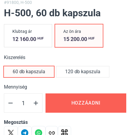
#91800,
H-500
H-500
, 60 db kapszula
Klubtag ár
Az ön ára
12 160.00
15 200.00
HUF
HUF
Kiszerelés
60 db kapszula
120 db kapszula
Mennyiség
HOZZÁADNI
Megosztás