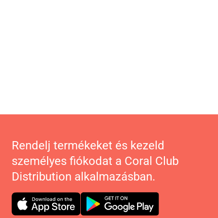
Rendelj termékeket és kezeld
személyes fiókodat a Coral Club
Distribution alkalmazásban.