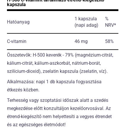
kapszula
1 kapszula
%
Hatóanyag
(napi adag)
NRV*
C-vitamin
46 mg
58%
Összetevők: H-500 keverék - 79% (magnézium-citrát,
kálium-citrát, kálium-aszkorbát, nátrium-borát,
szilícium-dioxid), zselatin kapszula (zselatin, víz).
Alkalmazása: napi 1 db kapszula fogyasztása
étkezés közben.
Terhesség vagy szoptatási időszak alatt a szedés
megkezdése előtt konzultáljon kezelőorvosával. Az
étrend-kiegészítő nem helyettesíti a vegyes étrendet
és az egészséges életmódot!