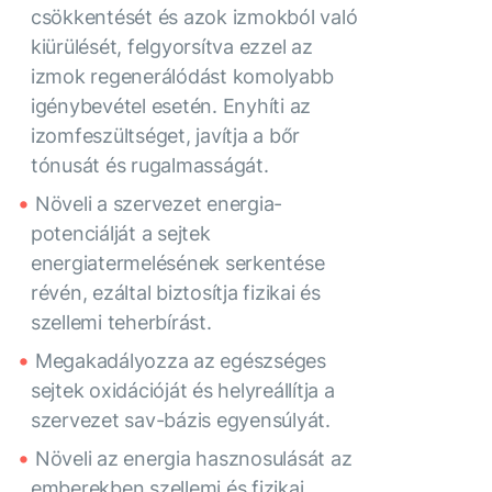
csökkentését és azok izmokból való
kiürülését, felgyorsítva ezzel az
izmok regenerálódást komolyabb
igénybevétel esetén. Enyhíti az
izomfeszültséget, javítja a bőr
tónusát és rugalmasságát.
Növeli a szervezet energia-
potenciálját a sejtek
energiatermelésének serkentése
révén, ezáltal biztosítja fizikai és
szellemi teherbírást.
Megakadályozza az egészséges
sejtek oxidációját és helyreállítja a
szervezet sav-bázis egyensúlyát.
Növeli az energia hasznosulását az
emberekben szellemi és fizikai