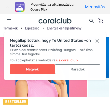
Megnyitás az alkalmazásban
Megnyitás
Google Play
Termékek
Egészség
Energia és teljesítmény
Megállapítottuk, hogy Te United States -on
tartózkodsz.
Ez az oldal rendeléseket kizárólag Hungary -i szállítási
címmel tud fogadni.
Továbbléphetsz a weboldalra
us.coral.club
Megyek
Maradok
BESTSELLER