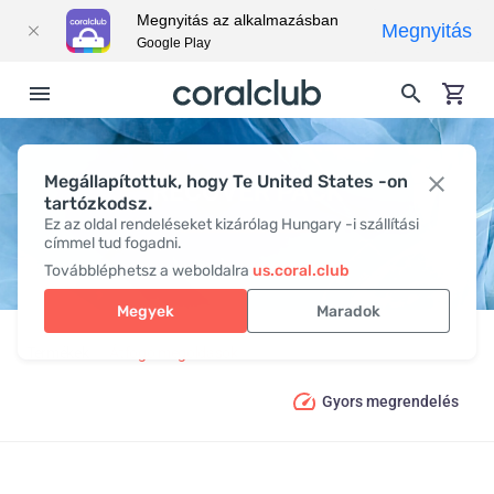
Megnyitás az alkalmazásban
Megnyitás
Google Play
Megállapítottuk, hogy Te United States -on
RECOVER PACK
tartózkodsz.
Ez az oldal rendeléseket kizárólag Hungary -i szállítási
címmel tud fogadni.
Továbbléphetsz a weboldalra
us.coral.club
Megyek
Maradok
Termékek
Átfogó megoldások
Recover Pack
Gyors megrendelés