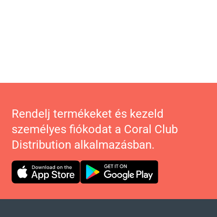
Rendelj termékeket és kezeld
személyes fiókodat a Coral Club
Distribution alkalmazásban.