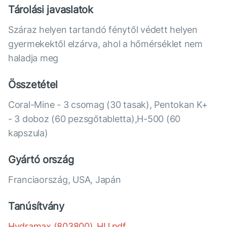
Tárolási javaslatok
Száraz helyen tartandó fénytől védett helyen
gyermekektől elzárva, ahol a hőmérséklet nem
haladja meg
Összetétel
Coral-Mine - 3 csomag (30 tasak), Pentokan K+
- 3 doboz (60 pezsgőtabletta),Н-500 (60
kapszula)
Gyártó ország
Franciaország, USA, Japán
Tanúsítvány
Hydramax (803800)_HU.pdf