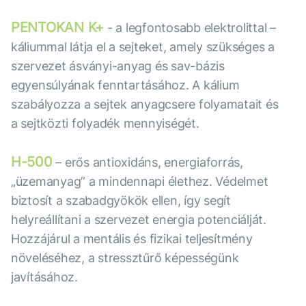
PENTOKAN K+
- a legfontosabb elektrolittal –
káliummal látja el a sejteket, amely szükséges a
szervezet ásványi-anyag és sav-bázis
egyensúlyának fenntartásához. A kálium
szabályozza a sejtek anyagcsere folyamatait és
a sejtközti folyadék mennyiségét.
Н-500
– erős antioxidáns, energiaforrás,
„üzemanyag” a mindennapi élethez. Védelmet
biztosít a szabadgyökök ellen, így segít
helyreállítani a szervezet energia potenciálját.
Hozzájárul a mentális és fizikai teljesítmény
növeléséhez, a stressztűrő képességünk
javításához.