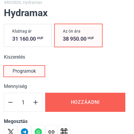
#803800,
Hydramax
Hydramax
Klubtag ár
Az ön ára
31 160.00
38 950.00
HUF
HUF
Kiszerelés
Programok
Mennyiség
HOZZÁADNI
Megosztás