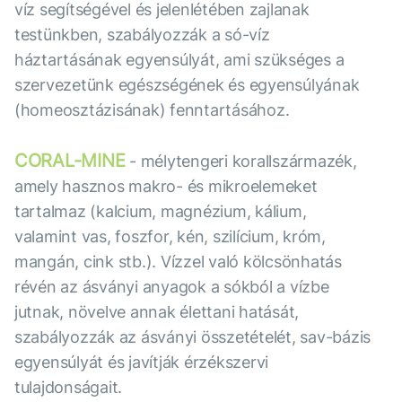
víz segítségével és jelenlétében zajlanak
testünkben, szabályozzák a só-víz
háztartásának egyensúlyát, ami szükséges a
szervezetünk egészségének és egyensúlyának
(homeosztázisának) fenntartásához.
CORAL-MINE
- mélytengeri korallszármazék,
amely hasznos makro- és mikroelemeket
tartalmaz (kalcium, magnézium, kálium,
valamint vas, foszfor, kén, szilícium, króm,
mangán, cink stb.). Vízzel való kölcsönhatás
révén az ásványi anyagok a sókból a vízbe
jutnak, növelve annak élettani hatását,
szabályozzák az ásványi összetételét, sav-bázis
egyensúlyát és javítják érzékszervi
tulajdonságait.