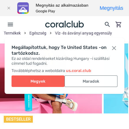
Megnyitás az alkalmazásban
Megnyitás
Google Play
Termékek
Egészség
Víz- és ásványi anyag egyensúly
Megállapítottuk, hogy Te United States -on
tartózkodsz.
Ez az oldal rendeléseket kizárólag Hungary -i szállítási
címmel tud fogadni.
Továbbléphetsz a weboldalra
us.coral.club
Megyek
Maradok
BESTSELLER