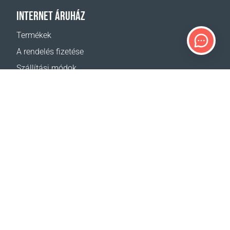
INTERNET ÁRUHÁZ
Termékek
A rendelés fizetése
Szállítási módok
Visszáru
Szállítás - kalkulátor
Oldaltérkép
TÁMOGATÁS
Elérhetőségek
Segítség
Hol lehet vásárolni