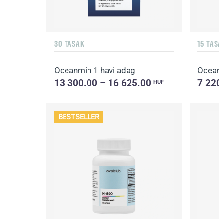
30 TASAK
15 TA
Oceanmin 1 havi adag
Ocea
13 300.00 – 16 625.00
7 22
HUF
BESTSELLER