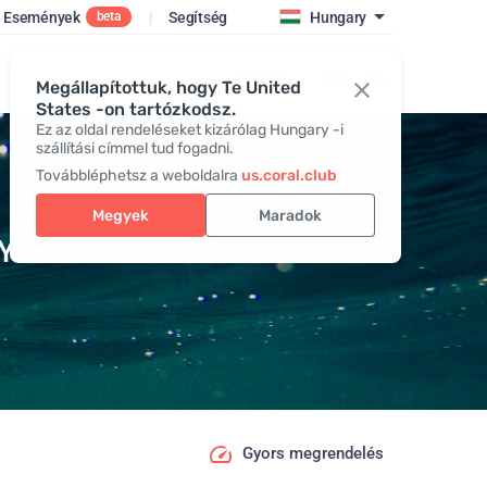
Események
|
Segítség
Hungary
beta
Belépés
Megállapítottuk, hogy Te United
States -on tartózkodsz.
Ez az oldal rendeléseket kizárólag Hungary -i
szállítási címmel tud fogadni.
Továbbléphetsz a weboldalra
us.coral.club
Megyek
Maradok
Y
Gyors megrendelés