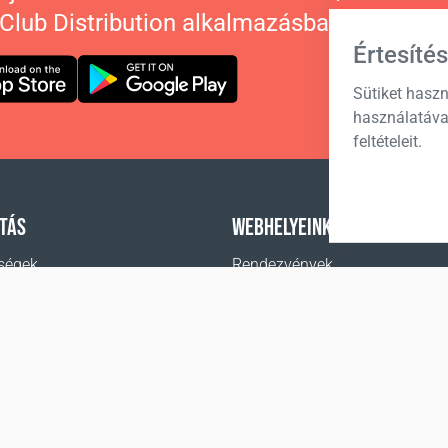
 Club Distribution alkalmazásban.
Értesítés
Sütiket haszn
használatáva
feltételeit.
TÁS
WEBHELYEINK
ségek
Rendezvények
Hírek
t vásárolni
Coral Business Academy