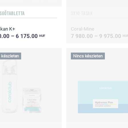
ZSGŐTABLETTA
3X10 TASAK
kan K+
Coral-Mine
0.00 – 6 175.00
7 980.00 – 9 975.00
HUF
HU
 készleten
Nincs készleten