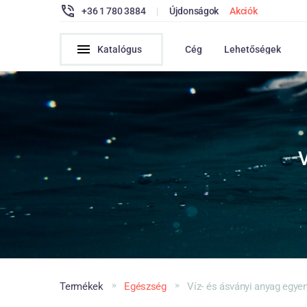
+36 1 780 3884
|
Újdonságok
Akciók
Katalógus
Cég
Lehetőségek
Termékek
Egészség
Víz- és ásványi anyag egye