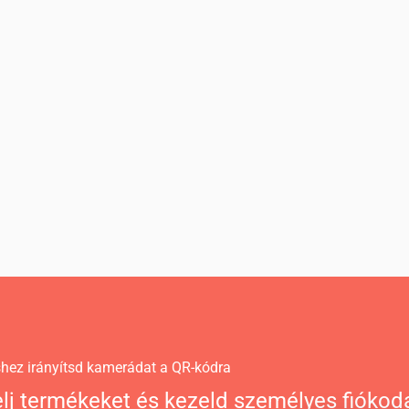
éshez irányítsd kamerádat a QR-kódra
lj termékeket és kezeld személyes fiókod