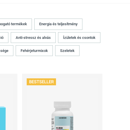
mogató termékek
Energia és teljesítmény
ió
Anti-stressz és alvás
Ízületek és csontok
zsége
Fehérjeturmixok
Szeletek
BESTSELLER