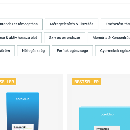
nrendszer támogatása
Méregtelenítés & Tisztítás
Emésztést-tá
ése & aktív hosszú élet
Szív és érrendszer
Memória & Koncentrác
 köröm
Női egészség
Férfiak egészsége
Gyermekek egés
SELLER
BESTSELLER