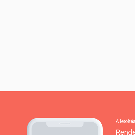
A letölt
Rende