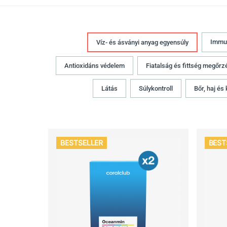
Immu
Víz- és ásványi anyag egyensúly
Antioxidáns védelem
Fiatalság és fittség megőrz
Látás
Súlykontroll
Bőr, haj és
BESTSELLER
BEST