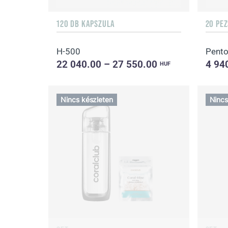
120 DB KAPSZULA
20 PE
H-500
Pento
22 040.00 – 27 550.00
4 94
HUF
Nincs készleten
Nincs