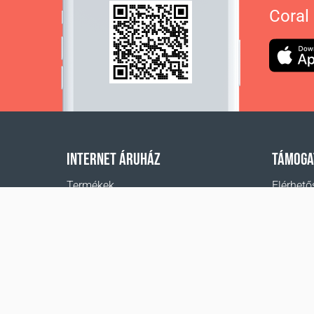
Coral
INTERNET ÁRUHÁZ
TÁMOGA
Termékek
Elérhető
A rendelés fizetése
Segítség
Szállítási módok
Hol lehe
Visszáru
Szállítás - kalkulátor
Oldaltérkép