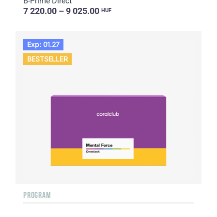
B-Prime Direct
7 220.00 – 9 025.00
HUF
Exp: 01.27
BESTSELLER
PROGRAM