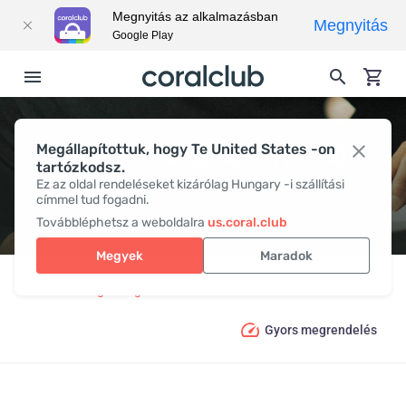
Megnyitás az alkalmazásban
Megnyitás
Google Play
Megállapítottuk, hogy Te United States -on
MEMÓRIA & KONCENTRÁCIÓ
tartózkodsz.
Ez az oldal rendeléseket kizárólag Hungary -i szállítási
címmel tud fogadni.
Továbbléphetsz a weboldalra
us.coral.club
Megyek
Maradok
Termékek
Egészség
Memória & Koncentráció
Gyors megrendelés