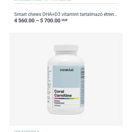
Smart chews DHA+D3 vitamint tartalmazó étrend-kiegészítő zselétabletta édesítőszerekkel
4 560.00 – 5 700.00
HUF