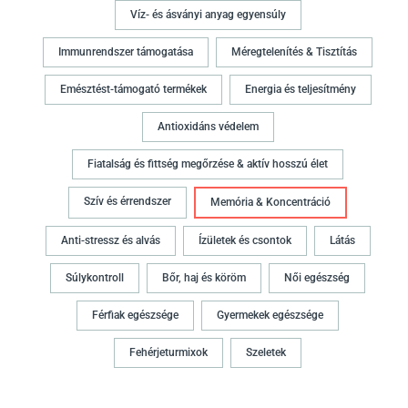
Víz- és ásványi anyag egyensúly
Immunrendszer támogatása
Méregtelenítés & Tisztítás
Emésztést-támogató termékek
Energia és teljesítmény
Antioxidáns védelem
Fiatalság és fittség megőrzése & aktív hosszú élet
Szív és érrendszer
Memória & Koncentráció
Anti-stressz és alvás
Ízületek és csontok
Látás
Súlykontroll
Bőr, haj és köröm
Női egészség
Férfiak egészsége
Gyermekek egészsége
Fehérjeturmixok
Szeletek