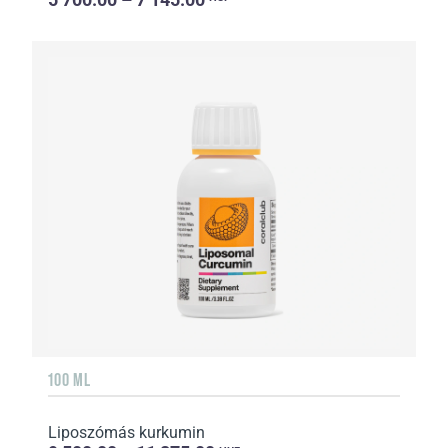
100 ML
Liposzómás kurkumin