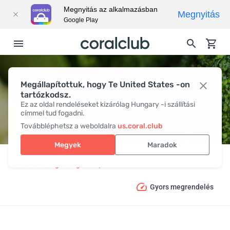
Megnyitás az alkalmazásban
Megnyitás
Google Play
Megállapítottuk, hogy Te United States -on
SÚLYKONTROLL
tartózkodsz.
Ez az oldal rendeléseket kizárólag Hungary -i szállítási
címmel tud fogadni.
Továbbléphetsz a weboldalra
us.coral.club
Megyek
Maradok
Termékek
Egészség
Súlykontroll
Gyors megrendelés