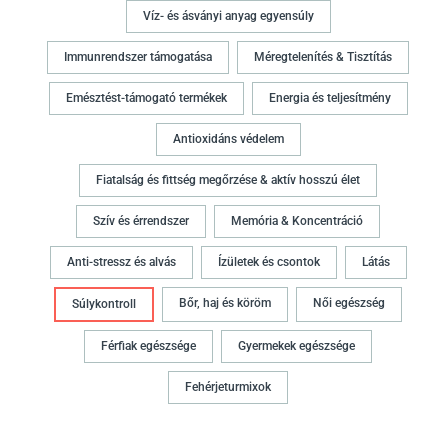
Víz- és ásványi anyag egyensúly
Immunrendszer támogatása
Méregtelenítés & Tisztítás
Emésztést-támogató termékek
Energia és teljesítmény
Antioxidáns védelem
Fiatalság és fittség megőrzése & aktív hosszú élet
Szív és érrendszer
Memória & Koncentráció
Anti-stressz és alvás
Ízületek és csontok
Látás
Bőr, haj és köröm
Női egészség
Súlykontroll
Férfiak egészsége
Gyermekek egészsége
Fehérjeturmixok