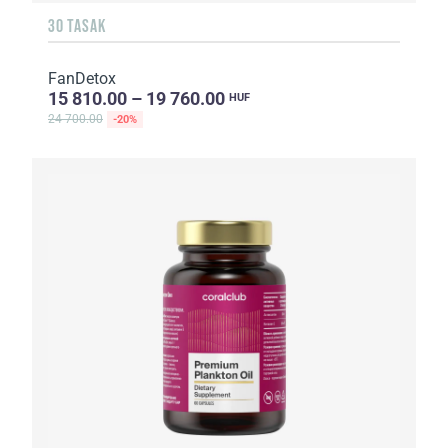
30 TASAK
FanDetox
15 810.00 – 19 760.00
HUF
24 700.00
-20%