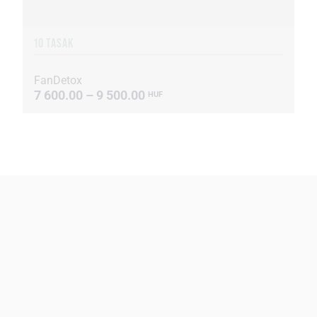
10 TASAK
FanDetox
7 600.00 – 9 500.00
HUF