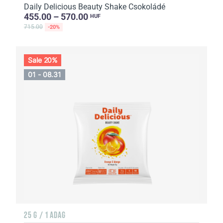
Daily Delicious Beauty Shake Csokoládé
455.00 – 570.00
HUF
715.00
-20%
Sale 20%
01 - 08.31
25 G / 1 ADAG