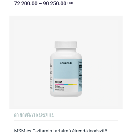
72 200.00 – 90 250.00
HUF
60 NÖVÉNYI KAPSZULA
MSM és C-vitamin tartalmú étrend-kiegészítő