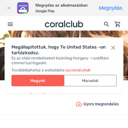
Megnyitás az alkalmazásban
Megnyitás
Google Play
Megállapítottuk, hogy Te United States -on
BŐR, HAJ ÉS KÖRÖM
tartózkodsz.
Ez az oldal rendeléseket kizárólag Hungary -i szállítási
címmel tud fogadni.
Továbbléphetsz a weboldalra
us.coral.club
Megyek
Maradok
Termékek
Egészség
Bőr, haj és köröm
Gyors megrendelés