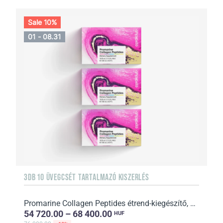
Sale 10%
01 - 08.31
3DB 10 ÜVEGCSÉT TARTALMAZÓ KISZERLÉS
Promarine Collagen Peptides étrend-kiegészítő, édesítőszerrel 1 havi adag
54 720.00 – 68 400.00
HUF