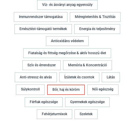
Víz- és ásványi anyag egyensúly
Immunrendszer támogatása
Méregtelenítés & Tisztítás
Emésztést-támogató termékek
Energia és teljesítmény
Antioxidáns védelem
Fiatalság és fittség megőrzése & aktív hosszú élet
Szív és érrendszer
Memória & Koncentráció
Anti-stressz és alvás
Ízületek és csontok
Látás
Súlykontroll
Női egészség
Bőr, haj és köröm
Férfiak egészsége
Gyermekek egészsége
Fehérjeturmixok
Szeletek