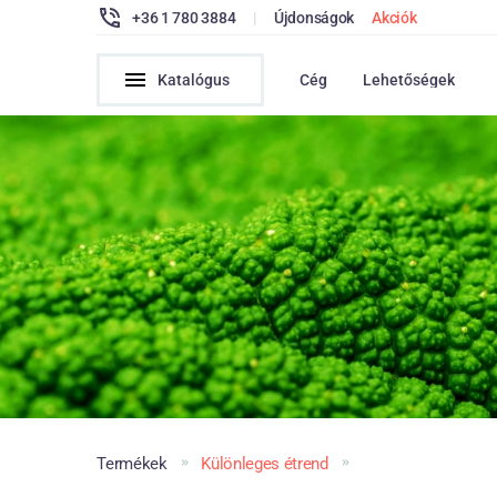
+36 1 780 3884
|
Újdonságok
Akciók
Katalógus
Cég
Lehetőségek
Termékek
Különleges étrend