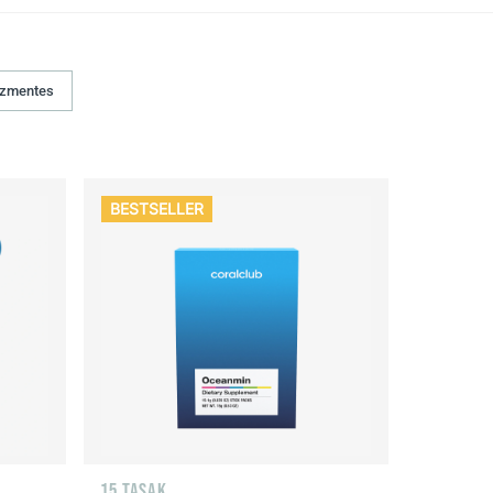
ózmentes
BESTSELLER
15 TASAK