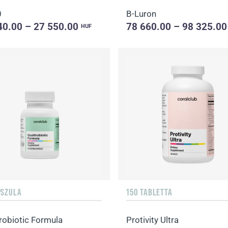
0
B-Luron
40.00 – 27 550.00
78 660.00 – 98 325.0
HUF
PSZULA
150 TABLETTA
robiotic Formula
Protivity Ultra