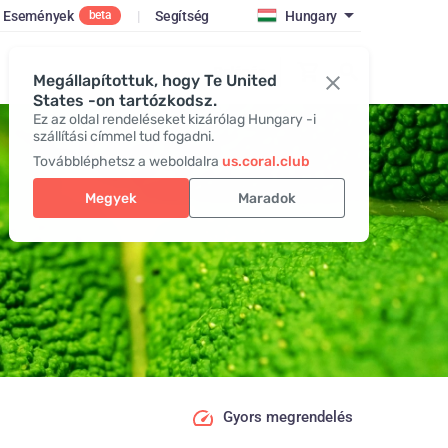
Események
|
Segítség
Hungary
beta
Belépés
Megállapítottuk, hogy Te United
States -on tartózkodsz.
Ez az oldal rendeléseket kizárólag Hungary -i
szállítási címmel tud fogadni.
Továbbléphetsz a weboldalra
us.coral.club
Megyek
Maradok
Gyors megrendelés