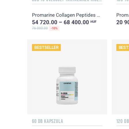
Promarine Collagen Peptides étrend-kiegészítő, édesítőszerrel 1 havi adag
Proma
54 720.00 – 68 400.00
20 9
HUF
76 000.00
-10%
BESTSELLER
BEST
60 DB KAPSZULA
120 D