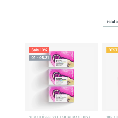
Halal 
Sale 10%
BEST
01 - 08.31
3DB 10 ÜVEGCSÉT TARTALMAZÓ KISZERLÉS