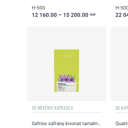
H-500
H-50
12 160.00 – 15 200.00
22 0
HUF
30 NÖVÉNYI KAPSZULA
30 KA
Safrino sáfrány kivonat tartalmú étrend-kiegészítő kapszula
Quatt