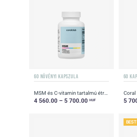
60 NÖVÉNYI KAPSZULA
60 KA
MSM és C-vitamin tartalmú étrend-kiegészítő
Coral
4 560.00 – 5 700.00
5 70
HUF
BEST