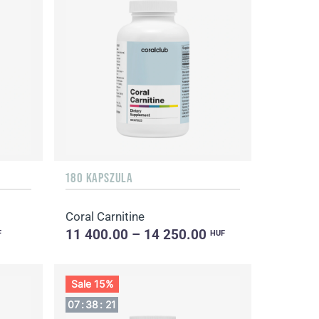
180 KAPSZULA
Coral Carnitine
11 400.00 – 14 250.00
F
HUF
Sale 15%
07
:
38
:
20