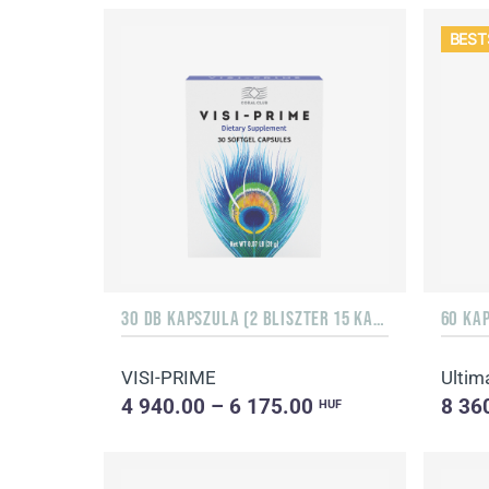
BEST
30 DB KAPSZULA (2 BLISZTER 15 KAPSZULÁVAL)
60 KA
VISI-PRIME
Ultim
4 940.00 – 6 175.00
8 36
HUF