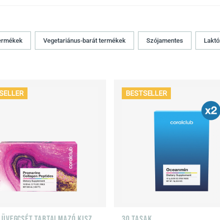
termékek
Vegetariánus-barát termékek
Szójamentes
Lakt
SELLER
BESTSELLER
1DB 10 ÜVEGCSÉT TARTALMAZÓ KISZERLÉS
30 TASAK