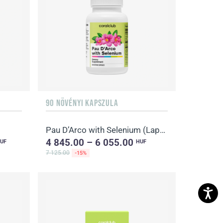
90 NÖVÉNYI KAPSZULA
Pau D’Arco with Selenium (Lapacho fa kérge szelénnel)
4 845.00 – 6 055.00
UF
HUF
7 125.00
-15%