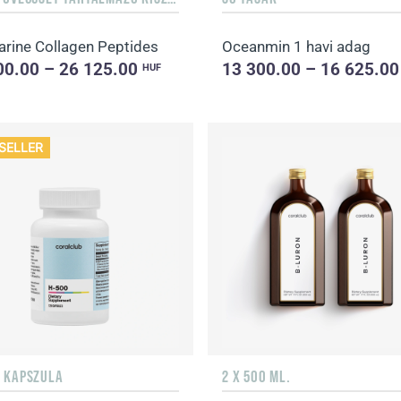
rine Collagen Peptides
Oceanmin 1 havi adag
00.00 – 26 125.00
13 300.00 – 16 625.0
HUF
SELLER
B KAPSZULA
2 X 500 ML.