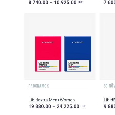
8 740.00 – 10 925.00
7 60
HUF
PROGRAMOK
30 NÖ
Libidextra Men+Women
Libid
19 380.00 – 24 225.00
9 88
HUF