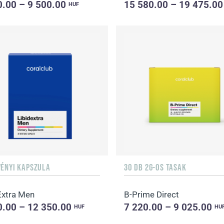
0.00 – 9 500.00
15 580.00 – 19 475.0
HUF
VÉNYI KAPSZULA
30 DB 2G-OS TASAK
Extra Men
B-Prime Direct
0.00 – 12 350.00
7 220.00 – 9 025.00
HUF
HU