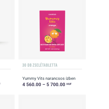
30 DB ZSELÉTABLETTA
Yummy Vits narancsos ízben
4 560.00 – 5 700.00
F
HUF