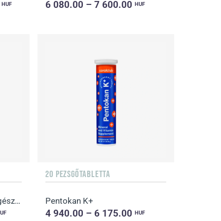
0
6 080.00 – 7 600.00
HUF
HUF
20 PEZSGŐTABLETTA
Pure-C 500 mg étrend-kiegészítő kapszula C-vitaminnal
Pentokan K+
4 940.00 – 6 175.00
UF
HUF