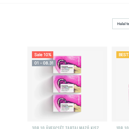
Halal 
Sale 10%
BEST
01 - 08.31
3DB 10 ÜVEGCSÉT TARTALMAZÓ KISZERLÉS