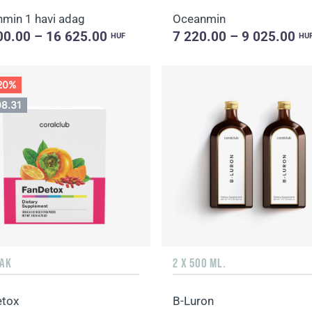
min 1 havi adag
Oceanmin
00.00 – 16 625.00
7 220.00 – 9 025.00
HUF
HU
 20%
08.31
SAK
2 X 500 ML.
tox
B-Luron