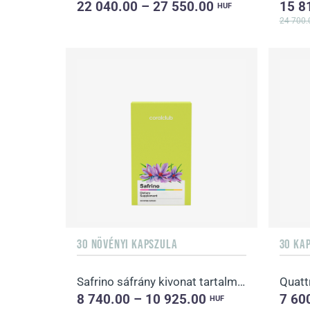
22 040.00 – 27 550.00
15 8
HUF
24 700.
30 NÖVÉNYI KAPSZULA
30 KA
Safrino sáfrány kivonat tartalmú étrend-kiegészítő kapszula
Quatt
8 740.00 – 10 925.00
7 60
HUF