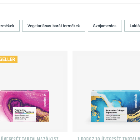
termékek
Vegetariánus-barát termékek
Szójamentes
Lakt
SELLER
1DB 10 ÜVEGCSÉT TARTALMAZÓ KISZERLÉS