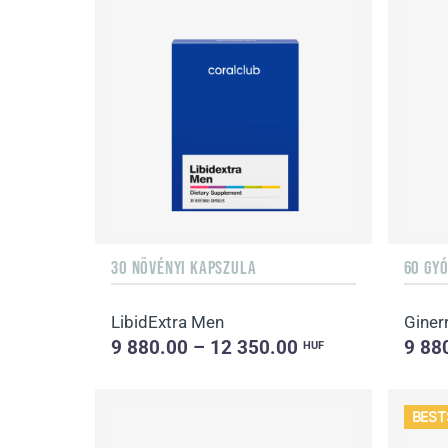
30 NÖVÉNYI KAPSZULA
60 GY
LibidExtra Men
Giner
9 880.00 – 12 350.00
9 88
HUF
BEST