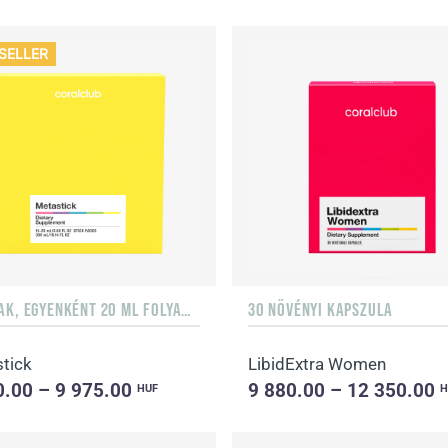
SELLER
15 TASAK, EGYENKÉNT 20 ML FOLYADÉKKAL
30 NÖVÉNYI KAPSZULA
tick
LibidExtra Women
0.00 – 9 975.00
9 880.00 – 12 350.00
HUF
H