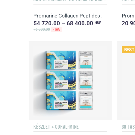
Promarine Collagen Peptides étrend-kiegészítő, édesítőszerrel 1 havi adag
Proma
54 720.00 – 68 400.00
20 9
HUF
76 000.00
-10%
BEST
KÉSZLET + CORAL-MINE
30 TA