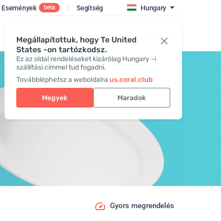
Események
|
Segítség
Hungary
beta
Belépés
Megállapítottuk, hogy Te United
States -on tartózkodsz.
Ez az oldal rendeléseket kizárólag Hungary -i
szállítási címmel tud fogadni.
Továbbléphetsz a weboldalra
us.coral.club
Megyek
Maradok
Gyors megrendelés