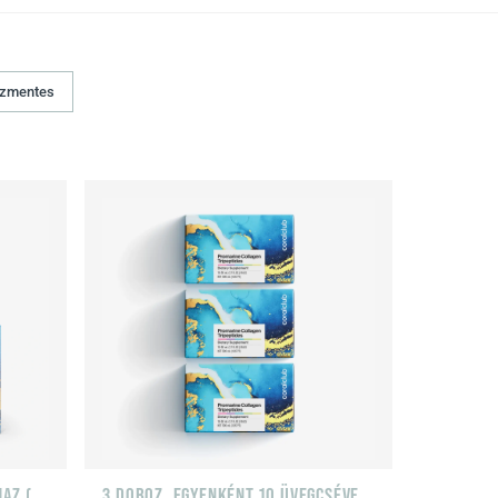
ózmentes
1 DOBOZ 10 ÜVEGCSÉT TARTALMAZ (50 ML)
3 DOBOZ, EGYENKÉNT 10 ÜVEGCSÉVEL (50 ML)