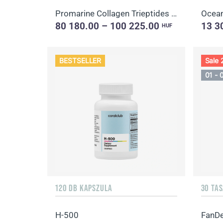
Promarine Collagen Trieptides & Coral-Mine
Ocean
80 180.00 – 100 225.00
13 3
HUF
BESTSELLER
Sale
01 - 
120 DB KAPSZULA
30 TA
H-500
FanDe